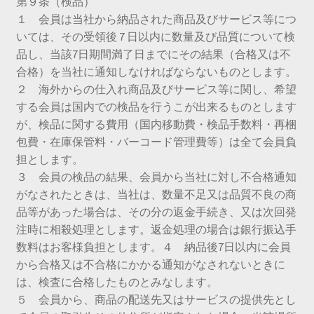
第９条（検品）
１ 会員は当社から納品された商品及びサービス等につ
いては、その受領後 7 日以内に数量及び品質について検
品し、当該7日期間満了日までにその結果（合格又は不
合格）を当社に通知しなければならないものとします。
２ 海外からの仕入れ商品及びサービス等に関し、希望
する会員は国内での検品を行うこが出来るものとします
が、検品に関する費用（国内移動費・検品手数料・再梱
包費・在庫保管料・バーコード管理費等）は全て会員負
担とします。
３ 会員の検品の結果、会員から当社に対し不合格通知
がなされたときは、当社は、数量不足又は品質不良の商
品等があった場合は、その分の返金手続き、又は次回発
注時に相殺処理とします。返金処理の場合は銀行振込手
数料はお客様負担とします。４ 納品後7日以内に会員
から合格又は不合格にかかる通知がなされないときに
は、検査に合格したものとみなします。
５ 会員から、商品の配送先又はサービスの提供先とし