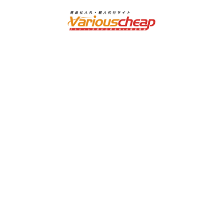
ナ
コ
ビ
ン
ゲ
テ
ー
ン
シ
ツ
ョ
へ
ン
ス
へ
キ
ス
ッ
キ
プ
ッ
プ