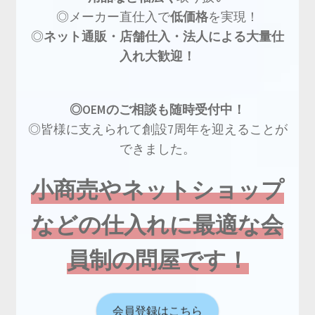
◎メーカー直仕入で
低価格
を実現！
◎
ネット通販・店舗仕入・法人による大量仕
入れ大歓迎！
◎OEMのご相談も随時受付中！
◎皆様に支えられて創設7周年を迎えることが
できました。
小商売やネットショップ
などの仕入れに最適な会
員制の問屋です！
会員登録はこちら