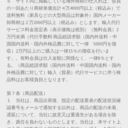
６ サイト内に掲載している海外商材の仕入れは、会員
の一回あたり商材単価合計 4 万4000円以上（税込み）で
送料無料（家具などの大型商品は対象外）国内メーカー
卸商材は 2 万2000円以上（税込み）とします。輸入代行
サービス料金規定表（表示価格は税別）（無料会員）2
万円未満（代行手数料 商品総請求額（国内外送料・中
国国内送料・国内外検品費に対して一律 5000円を徴
収）2万円以上のご購入は一律15％の徴収を行いま
す。。有料会員は仕入金額に関係なく、一律8％とす
る。（商品総請求額（国内外送料・中国国内送料・国内
外検品費に対して）輸入（貿易）代行サービスに伴う検
品料はお客様負担となります。
第７条（商品配送）
１ 当社は、商品出荷後、指定の配送業者の配送状況確
認番号をメールで通知する以外は、商品の配送の未着、
遅延について、当社に故意又は重過失がある場合を除
き、責任を負わないものとします。当社は、本サイト上