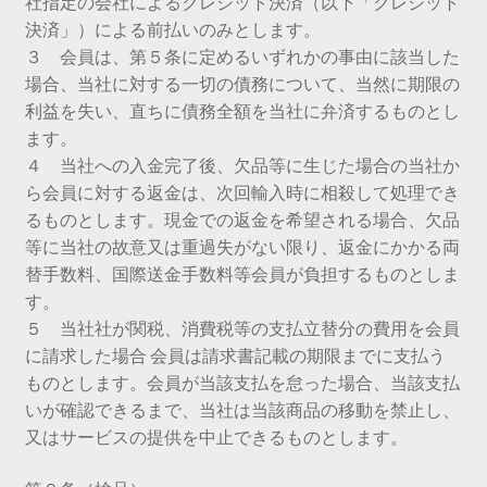
社指定の会社によるクレジット決済（以下「クレジット
決済」）による前払いのみとします。
３ 会員は、第５条に定めるいずれかの事由に該当した
場合、当社に対する一切の債務について、当然に期限の
利益を失い、直ちに債務全額を当社に弁済するものとし
ます。
４ 当社への入金完了後、欠品等に生じた場合の当社か
ら会員に対する返金は、次回輸入時に相殺して処理でき
るものとします。現金での返金を希望される場合、欠品
等に当社の故意又は重過失がない限り、返金にかかる両
替手数料、国際送金手数料等会員が負担するものとしま
す。
５ 当社社が関税、消費税等の支払立替分の費用を会員
に請求した場合 会員は請求書記載の期限までに支払う
ものとします。会員が当該支払を怠った場合、当該支払
いが確認できるまで、当社は当該商品の移動を禁止し、
又はサービスの提供を中止できるものとします。