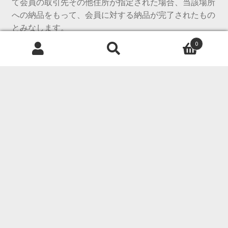
て会員の取引先その他住所が指定された場合、当該場所
への納品をもって、会員に対する納品が完了されたもの
とみなします。
0
第10条（著作権及び禁止行為について）
検
検
１ 本サイトが提供する情報、画像、ファイル（以下、
索
索
総称して「当社情報、画像及びファイル等」といいま
対
象:
す。）等の著作権は当社及び当該著作権を正当に有する
権利者に帰属するものです。そのため、会員は当社から
購入した商品及びサービス等を販売する目的以外では、
当社又は正当な権利者からの事前の許可なく本サイトが
提供する情報・画像等を複製、転用及び販売することを
禁じます。本条に定める禁止行為に違反した場合は、第
５条に定める本サービスの提供停止並びに本契約を解除
できるものとし、また、当社に損害が生じたときは、会
員に対して当該損害の賠償請求できるものとします。
会員は、以下に定める事項を遵守するものとします。