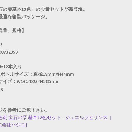
石の雫基本12色」の少量セットが新登場。
最適な箱型パッケージ。
容量、規格】
5
8732950
l×12本入り
ボトルサイズ：直径18mm×H44mm
ズ：W162×D25×H163mm
g
ジを参考にご覧下さい。
剤 宝石の雫 基本12色セット – ジュエルラビリンス ｜
[株式会社パジコ]