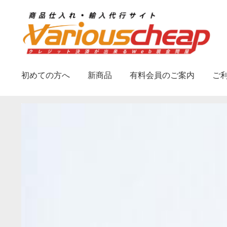
ナ
コ
ビ
ン
ゲ
テ
ー
ン
シ
ツ
初めての方へ
新商品
有料会員のご案内
ご
ョ
へ
ン
ス
へ
キ
ス
ッ
キ
プ
ッ
プ