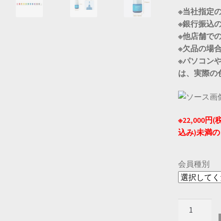
※当社指定
※銀行振込
※他店舗で
※欠品の場
※パソコン
は、実際の
※22,000
込み)未満の
会員種別
【パ
ジ