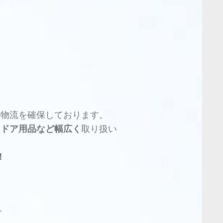
な物流を確保しております。
トドア用品など幅広く
取り扱い
！
。