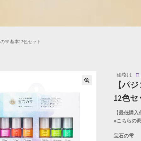
の雫 基本12色セット
価格は
ロ
【パジ
🔍
12色
【最低購入
※こちらの
宝石の雫