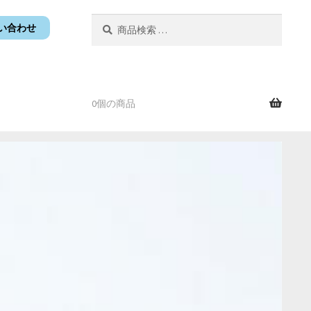
検
検
い合わせ
索
索
対
象:
0個の商品