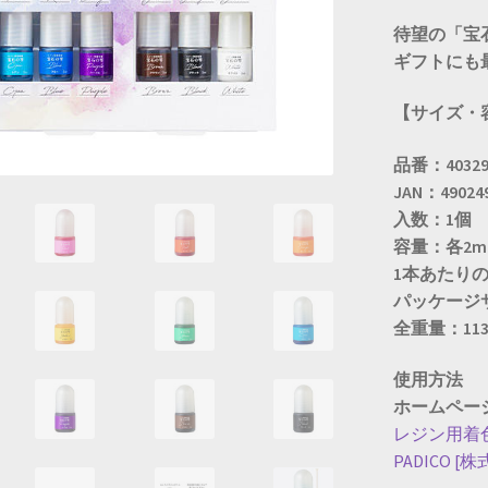
待望の「宝
ギフトにも
【サイズ・
品番：40329
JAN：490249
入数：1個
容量：各2m
1本あたりの
パッケージサイ
全重量：113
使用方法
ホームペー
レジン用着色
PADICO 