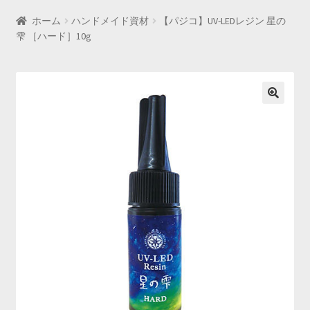
ホーム
ハンドメイド資材
【パジコ】UV-LEDレジン 星の
雫 ［ハード］10g
🔍