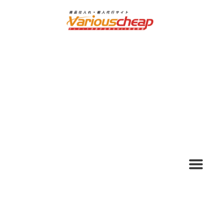
ナ
コ
ビ
ン
ゲ
テ
ー
ン
シ
ツ
ョ
へ
ン
ス
へ
キ
ス
ッ
キ
プ
ッ
プ