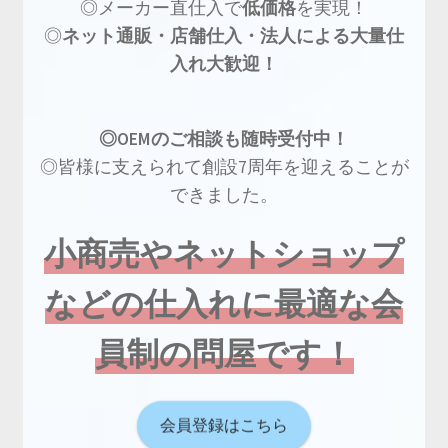
◎メーカー直仕入で
低価格
を実現！
◎
ネット通販・店舗仕入・法人による大量仕
入れ大歓迎！
◎OEMのご相談も随時受付中！
◎皆様に支えられて創設7周年を迎えることが
できました。
小商売やネットショップ
などの仕入れに最適な会
員制の問屋です！
会員登録はこちら