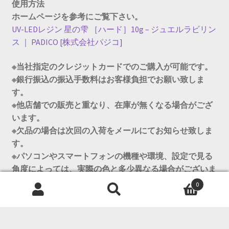
使用方法
ホームページを参考にご覧下さい。
UV-LEDレジン 星の雫 ［ハード］10g – ジュエルラビリン
ス ｜ PADICO [株式会社パジコ]
※当社指定のクレジットカードでのご購入が可能です。
※銀行振込の振込手数料はお客様負担でお願い致しま
す。
※他店舗での販売と重なり、在庫が無くなる場合がござ
います。
※欠品の場合は次回の入荷をメールにてお知らせ致しま
す。
※パソコンやスマートフォンの機種や環境、設定で見る
角度によっては、実際の色と多少異なる場合がございま
すのでご了承ください。
0
検
検
索
索
対