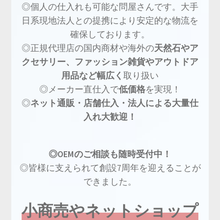
◎個人の仕入れも可能な問屋さんです。大手
日系現地法人との提携により安定的な物流を
確保しております。
◎正規代理店の国内商材や海外の
天然石やア
クセサリー、ファッション雑貨やアウトドア
用品など幅広く
取り扱い
◎メーカー直仕入で
低価格
を実現！
◎
ネット通販・店舗仕入・法人による大量仕
入れ大歓迎！
◎OEMのご相談も随時受付中！
◎皆様に支えられて創設7周年を迎えることが
できました。
小商売やネットショップ