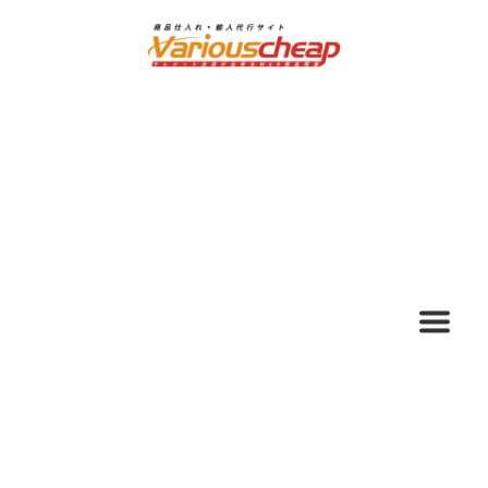
ナ
コ
ビ
ン
ゲ
テ
ー
ン
シ
ツ
ョ
へ
ン
ス
へ
キ
ス
ッ
キ
プ
ッ
プ