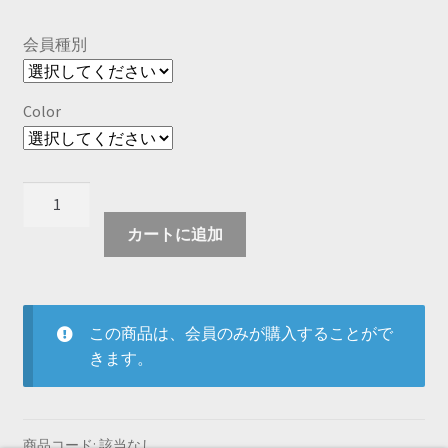
会員種別
Color
韓
国
カートに追加
風
バ
タ
フ
この商品は、会員のみが購入することがで
ラ
きます。
イ
ク
リ
ス
商品コード:
該当なし