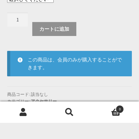
S925
シ
カートに追加
ル
バ
ー
ネ
この商品は、会員のみが購入することがで
ッ
きます。
ク
レ
ス
韓
商品コード:
該当なし
カテゴリー:
アクセサリー
国
タグ:
アクセサリー
,
シルバー
,
ネックレス
,
ハート
バ
0
検
検
ー
索
索
ジ
対
ョ
象:
追加情報