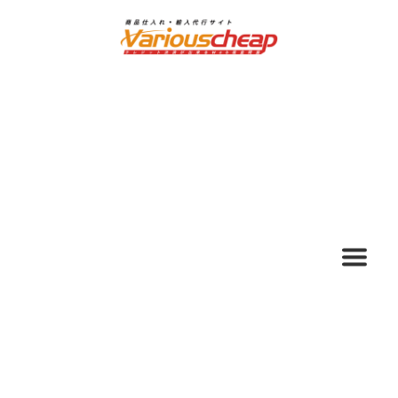
ナ
コ
ビ
ン
ゲ
テ
ー
ン
シ
ツ
ョ
へ
ン
ス
へ
キ
ス
ッ
キ
プ
ッ
プ