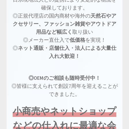
確保しております。
◎正規代理店の国内商材や海外の
天然石やア
クセサリー、ファッション雑貨やアウトドア
用品など幅広く
取り扱い
◎メーカー直仕入で
低価格
を実現！
◎
ネット通販・店舗仕入・法人による大量仕
入れ大歓迎！
◎OEMのご相談も随時受付中！
◎皆様に支えられて創設7周年を迎えることが
できました。
小商売やネットショップ
などの仕入れに最適な会