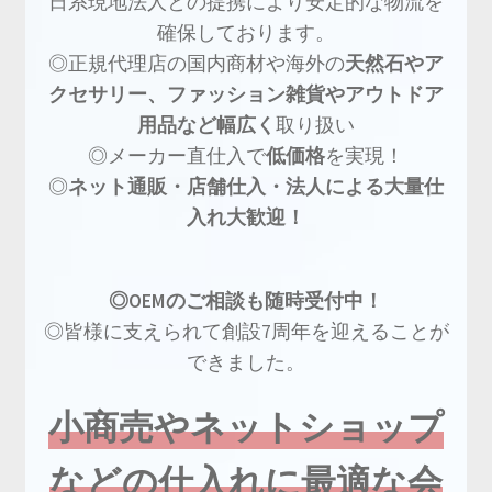
日系現地法人との提携により安定的な物流を
確保しております。
◎正規代理店の国内商材や海外の
天然石やア
クセサリー、ファッション雑貨やアウトドア
用品など幅広く
取り扱い
◎メーカー直仕入で
低価格
を実現！
◎
ネット通販・店舗仕入・法人による大量仕
入れ大歓迎！
◎OEMのご相談も随時受付中！
◎皆様に支えられて創設7周年を迎えることが
できました。
小商売やネットショップ
などの仕入れに最適な会