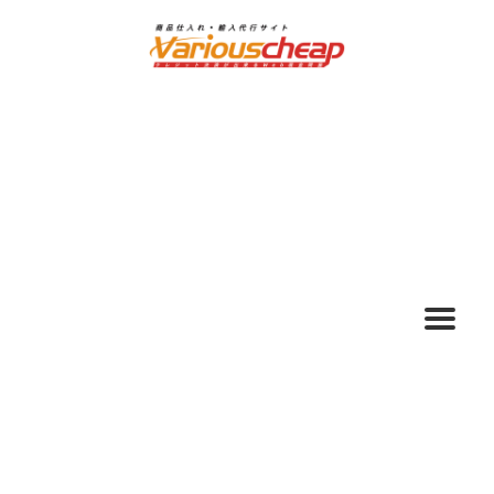
ナ
コ
ビ
ン
ゲ
テ
ー
ン
シ
ツ
ョ
へ
ン
ス
へ
キ
ス
ッ
キ
プ
ッ
プ