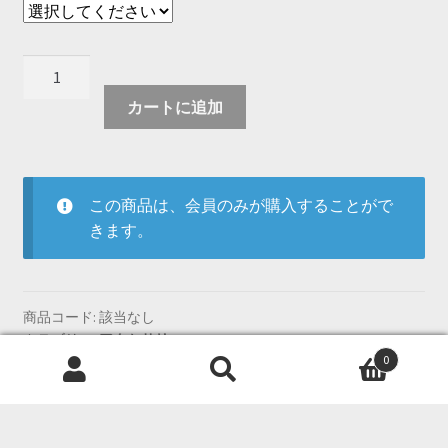
S925
シ
カートに追加
ル
バ
ー
韓
この商品は、会員のみが購入することがで
国
きます。
風
ア
イ
ス
商品コード:
該当なし
カテゴリー:
アクセサリー
ク
0
タグ:
アクセサリー
,
シルバー
,
ピアス
リ
検
検
ス
索
索
タ
対
ル