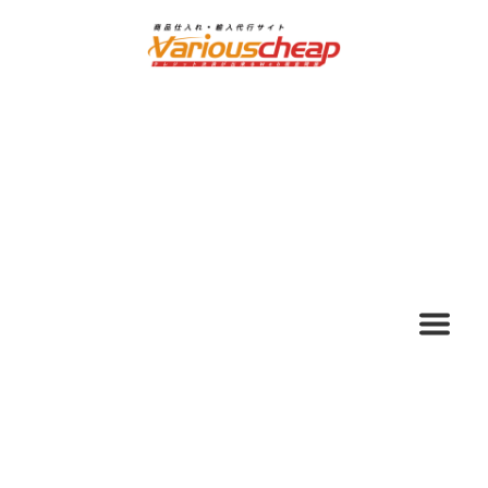
ナ
コ
ビ
ン
ゲ
テ
ー
ン
シ
ツ
ョ
へ
ン
ス
へ
キ
ス
ッ
キ
プ
ッ
プ