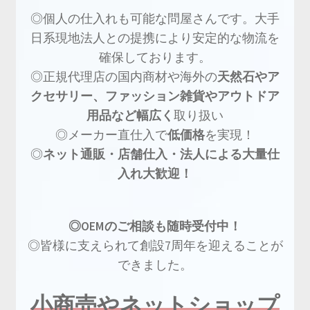
◎個人の仕入れも可能な問屋さんです。大手
日系現地法人との提携により安定的な物流を
確保しております。
◎正規代理店の国内商材や海外の
天然石やア
クセサリー、ファッション雑貨やアウトドア
用品など幅広く
取り扱い
◎メーカー直仕入で
低価格
を実現！
◎
ネット通販・店舗仕入・法人による大量仕
入れ大歓迎！
◎OEMのご相談も随時受付中！
◎皆様に支えられて創設7周年を迎えることが
できました。
小商売やネットショップ