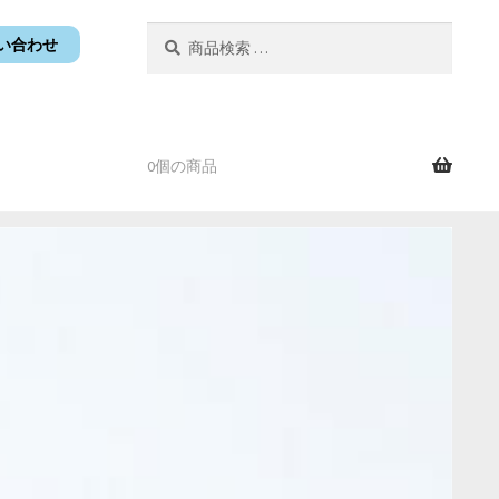
検
検
い合わせ
索
索
対
象:
0個の商品