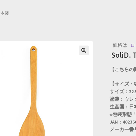
d 日本製
価格は
ロ
SoliD.
🔍
【こちらの
【サイズ・
サイズ：32.5
塗装：ウレ
生産国：日
※包装形態「
JAN：48236
メーカー番号：