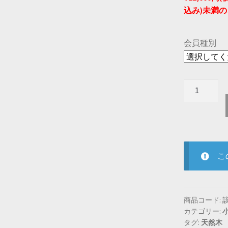
込み)未満
会員種別
SoliD.
Tool
Turner
Round
日
本
こ
製
個
商品コード:
カテゴリー:
タグ:
天然木