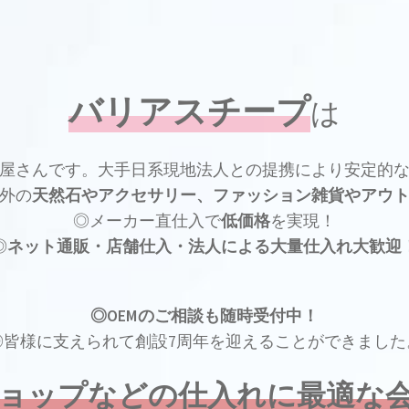
バリアスチープ
は
屋さんです。大手日系現地法人との提携により安定的
外の
天然石やアクセサリー、ファッション雑貨やアウ
◎メーカー直仕入で
低価格
を実現！
◎
ネット通販・店舗仕入・法人による大量仕入れ大歓迎
◎OEMのご相談も随時受付中！
◎皆様に支えられて創設7周年を迎えることができました
ョップなどの仕入れに最適な