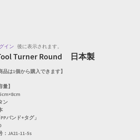
グイン
後に表示されます。
 Tool Turner Round 日本製
商品は1個から購入できます】
容量】
cm×8cm
タン
本
PPバンド+タグ」
0
JA21-11-5s