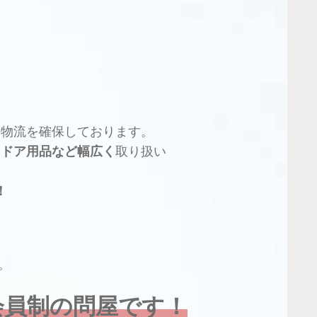
な物流を確保しております。
トドア用品など幅広く
取り扱い
！
。
会員制の問屋です！