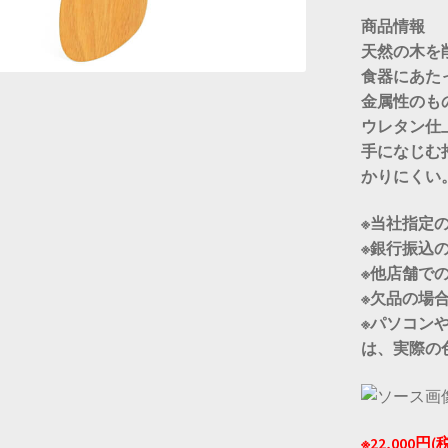
商品情報
天然の木を
食器にあた
金属性のも
ウレタン仕
手になじむ
かりにくい
※当社指定
※銀行振込
※他店舗で
※欠品の場
※パソコン
は、実際の
※22,000