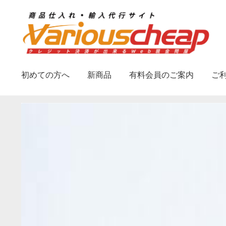
ナ
コ
ビ
ン
ゲ
テ
ー
ン
シ
ツ
初めての方へ
新商品
有料会員のご案内
ご
ョ
へ
ン
ス
へ
キ
ス
ッ
キ
プ
ッ
プ