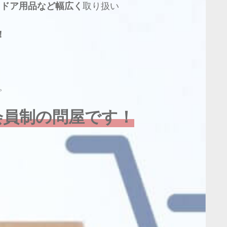
トドア用品など幅広く
取り扱い
！
。
会員制の問屋です！