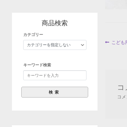
商品検索
カテゴリー
投
前
こども
の
稿
投
ナ
稿:
キーワード検索
ビ
ゲ
コ
ー
コメ
シ
ョ