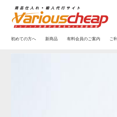
ナ
コ
ビ
ン
ゲ
テ
ー
ン
シ
ツ
初めての方へ
新商品
有料会員のご案内
ご
ョ
へ
ン
ス
へ
キ
ス
ッ
キ
プ
ッ
プ