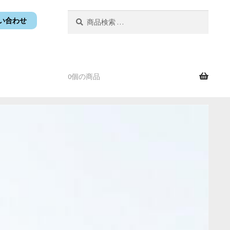
検
検
い合わせ
索
索
対
象:
0個の商品