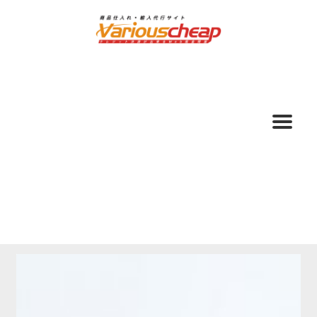
ナ
コ
ビ
ン
ゲ
テ
ー
ン
シ
ツ
ョ
へ
ン
ス
へ
キ
ス
ッ
キ
プ
ッ
プ
ホーム