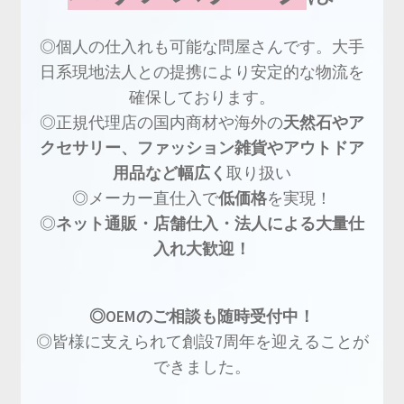
◎個人の仕入れも可能な問屋さんです。大手
日系現地法人との提携により安定的な物流を
確保しております。
◎正規代理店の国内商材や海外の
天然石やア
クセサリー、ファッション雑貨やアウトドア
用品など幅広く
取り扱い
◎メーカー直仕入で
低価格
を実現！
◎
ネット通販・店舗仕入・法人による大量仕
入れ大歓迎！
◎OEMのご相談も随時受付中！
◎皆様に支えられて創設7周年を迎えることが
できました。