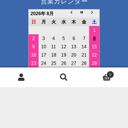
営業カレンダー
2026年 8月
日
月
火
水
木
金
土
1
2
3
4
5
6
7
8
9
10
11
12
13
14
15
16
17
18
19
20
21
22
23
24
25
26
27
28
29
30
31
0
検
検
定休日
索
索
イベント開催日
対
象:
◇クレジット決済可能です◇