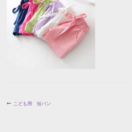
投
前
こども用 短パン
の
稿
投
ナ
稿: