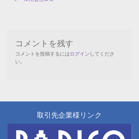
投
の
稿
投
ナ
稿:
ビ
コメントを残す
ゲ
コメントを投稿するには
ログイン
してくださ
ー
い。
シ
ョ
ン
取引先企業様リンク