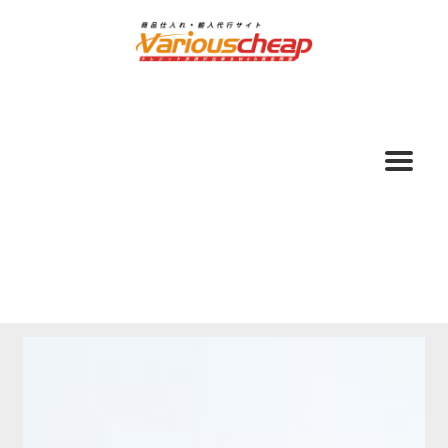
ナ
コ
ビ
ン
ゲ
テ
ー
ン
シ
ツ
ョ
へ
ン
ス
へ
キ
ス
ッ
キ
プ
ッ
プ
ホーム