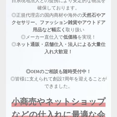
日系現地法人との提携により安定的な物流を
確保しております。
◎正規代理店の国内商材や海外の
天然石やア
クセサリー、ファッション雑貨やアウトドア
用品など幅広く
取り扱い
◎メーカー直仕入で
低価格
を実現！
◎
ネット通販・店舗仕入・法人による大量仕
入れ大歓迎！
◎OEMのご相談も随時受付中！
◎皆様に支えられて創設7周年を迎えることが
できました。
小商売やネットショップ
などの仕入れに最適な会