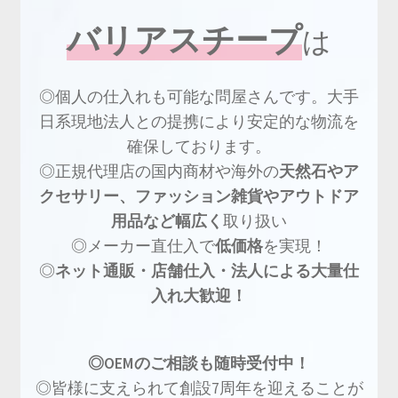
バリアスチープ
は
◎個人の仕入れも可能な問屋さんです。大手
日系現地法人との提携により安定的な物流を
確保しております。
◎正規代理店の国内商材や海外の
天然石やア
クセサリー、ファッション雑貨やアウトドア
用品など幅広く
取り扱い
◎メーカー直仕入で
低価格
を実現！
◎
ネット通販・店舗仕入・法人による大量仕
入れ大歓迎！
◎OEMのご相談も随時受付中！
◎皆様に支えられて創設7周年を迎えることが