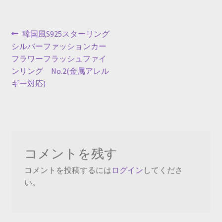
投
前
韓国風S925スターリング
の
シルバーファッションカー
稿
投
フラワーフラッシュファイ
ナ
稿:
ンリング No.2(金属アレル
ギー対応)
ビ
ゲ
ー
シ
コメントを残す
ョ
コメントを投稿するには
ログイン
してくださ
ン
い。