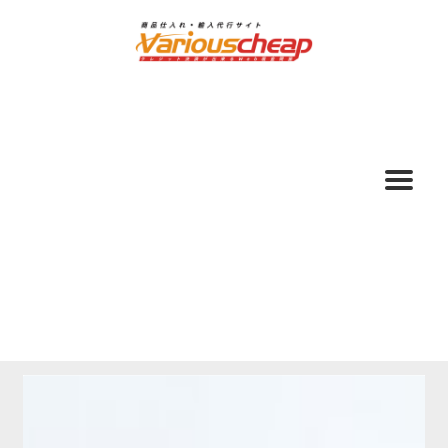
ナ
コ
ビ
ン
ゲ
テ
ー
ン
シ
ツ
ョ
へ
ン
ス
へ
キ
ス
ッ
キ
プ
ッ
プ
ホーム