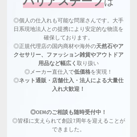
バリアスチープ
は
◎個人の仕入れも可能な問屋さんです。大手
日系現地法人との提携により安定的な物流を
確保しております。
◎正規代理店の国内商材や海外の
天然石やア
クセサリー、ファッション雑貨やアウトドア
用品など幅広く
取り扱い
◎メーカー直仕入で
低価格
を実現！
◎
ネット通販・店舗仕入・法人による大量仕
入れ大歓迎！
◎OEMのご相談も随時受付中！
◎皆様に支えられて創設7周年を迎えることが
できました。