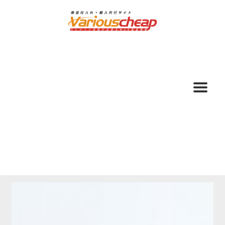
ナ
コ
ビ
ン
ゲ
テ
ー
ン
シ
ツ
ョ
へ
ン
ス
へ
キ
ス
ッ
キ
プ
ッ
プ
ホーム