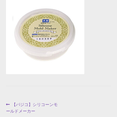
投
前
【パジコ】シリコーンモ
の
ールドメーカー
稿