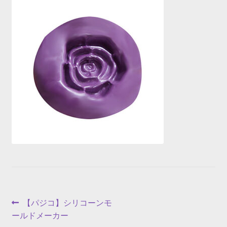
投
前
【パジコ】シリコーンモ
の
ールドメーカー
稿