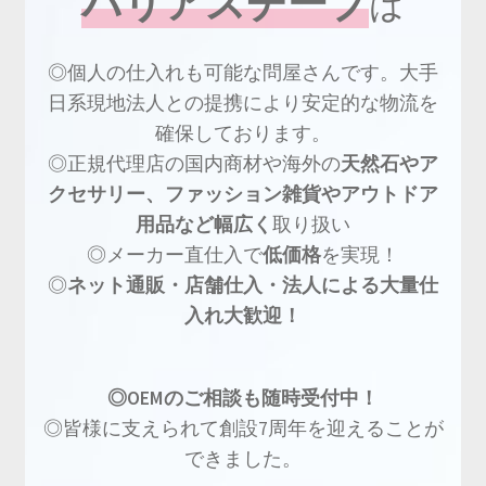
バリアスチープ
は
◎個人の仕入れも可能な問屋さんです。大手
日系現地法人との提携により安定的な物流を
確保しております。
◎正規代理店の国内商材や海外の
天然石やア
クセサリー、ファッション雑貨やアウトドア
用品など幅広く
取り扱い
◎メーカー直仕入で
低価格
を実現！
◎
ネット通販・店舗仕入・法人による大量仕
入れ大歓迎！
◎OEMのご相談も随時受付中！
◎皆様に支えられて創設7周年を迎えることが
できました。