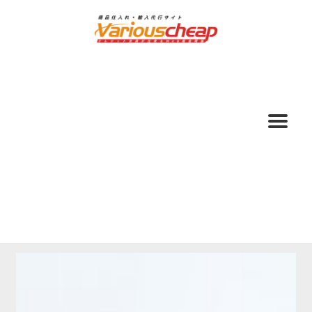
ナ
コ
ビ
ン
ゲ
テ
ー
ン
シ
ツ
ョ
へ
ン
ス
へ
キ
ス
ッ
キ
プ
ッ
プ
ホーム