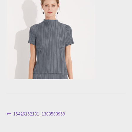
投
前
15426152131_1303583959
の
稿
投