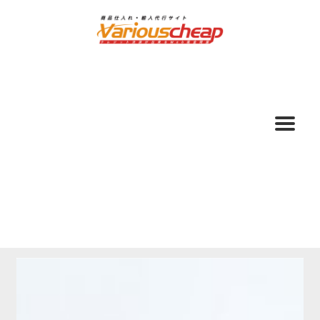
ナ
コ
ビ
ン
ゲ
テ
ー
ン
シ
ツ
ョ
へ
ン
ス
へ
キ
ス
ッ
キ
プ
ッ
プ
ホーム