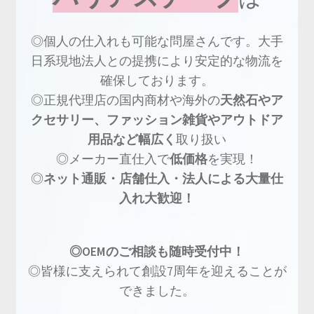
◎個人の仕入れも可能な問屋さんです。大手
日系現地法人との提携により安定的な物流を
確保しております。
◎正規代理店の国内商材や海外の
天然石やア
クセサリー、ファッション雑貨やアウトドア
用品など幅広く
取り扱い
◎メーカー直仕入で
低価格
を実現！
◎
ネット通販・店舗仕入・法人による大量仕
入れ大歓迎！
◎OEMのご相談も随時受付中！
◎皆様に支えられて創設7周年を迎えることが
できました。