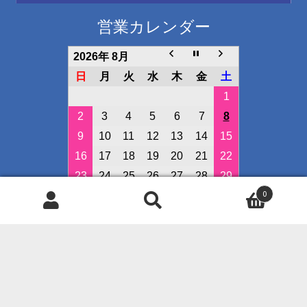
営業カレンダー
2026年 8月
日
月
火
水
木
金
土
1
2
3
4
5
6
7
8
9
10
11
12
13
14
15
16
17
18
19
20
21
22
23
24
25
26
27
28
29
0
30
31
検
検
定休日
索
索
対
イベント開催日
象:
◇クレジット決済可能です◇