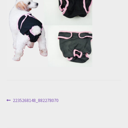
投
前
2235268148_882278070
の
稿
投
ナ
稿: