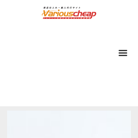
ナ
コ
ビ
ン
ゲ
テ
ー
ン
シ
ツ
ョ
へ
ン
ス
へ
キ
ス
ッ
キ
プ
ッ
プ
ホーム