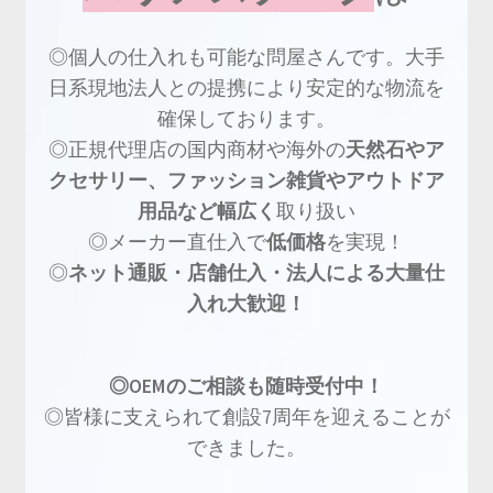
◎個人の仕入れも可能な問屋さんです。大手
日系現地法人との提携により安定的な物流を
確保しております。
◎正規代理店の国内商材や海外の
天然石やア
クセサリー、ファッション雑貨やアウトドア
用品など幅広く
取り扱い
◎メーカー直仕入で
低価格
を実現！
◎
ネット通販・店舗仕入・法人による大量仕
入れ大歓迎！
◎OEMのご相談も随時受付中！
◎皆様に支えられて創設7周年を迎えることが
できました。