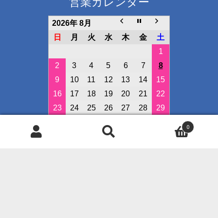
営業カレンダー
2026年 8月
日
月
火
水
木
金
土
1
2
3
4
5
6
7
8
9
10
11
12
13
14
15
16
17
18
19
20
21
22
23
24
25
26
27
28
29
30
31
0
検
検
定休日
索
索
イベント開催日
対
象:
◇クレジット決済可能です◇