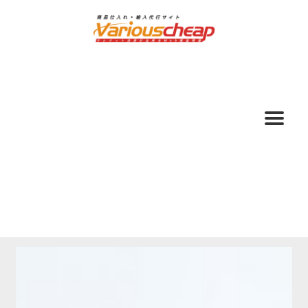
ナ
コ
ビ
ン
ゲ
テ
ー
ン
シ
ツ
ョ
へ
ン
ス
へ
キ
ス
ッ
キ
プ
ッ
プ
ホーム