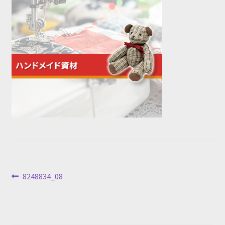
投
前
8248834_08
の
稿
投
ナ
稿: