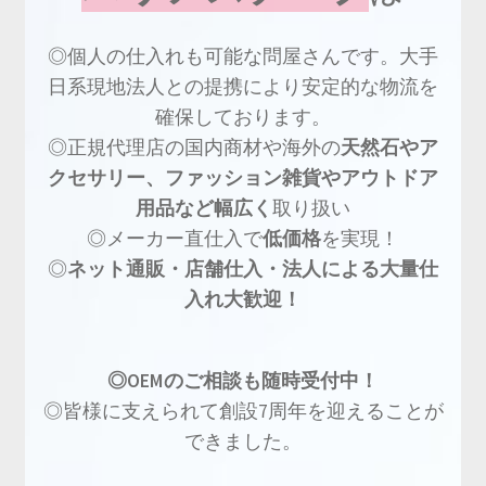
◎個人の仕入れも可能な問屋さんです。大手
日系現地法人との提携により安定的な物流を
確保しております。
◎正規代理店の国内商材や海外の
天然石やア
クセサリー、ファッション雑貨やアウトドア
用品など幅広く
取り扱い
◎メーカー直仕入で
低価格
を実現！
◎
ネット通販・店舗仕入・法人による大量仕
入れ大歓迎！
◎OEMのご相談も随時受付中！
◎皆様に支えられて創設7周年を迎えることが
できました。