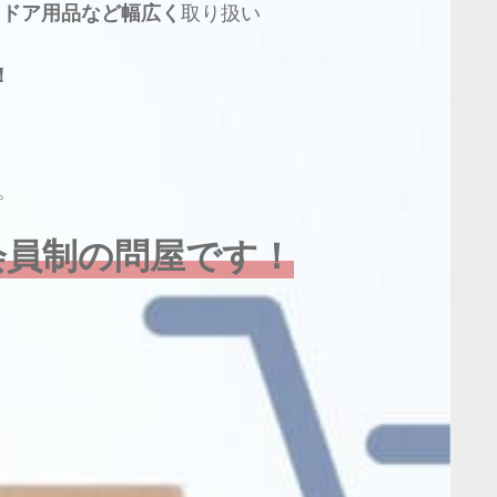
トドア用品など幅広く
取り扱い
！
。
会員制の問屋です！