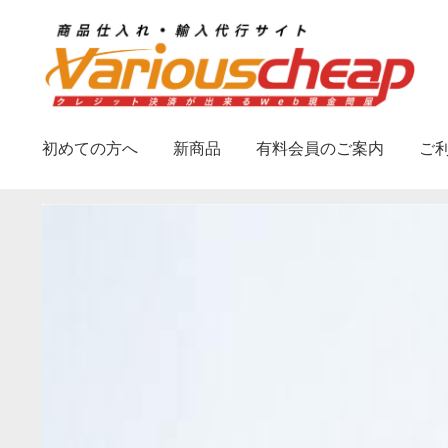
ナ
コ
ビ
ン
ゲ
テ
ー
ン
シ
ツ
初めての方へ
新商品
有料会員のご案内
ご
ョ
へ
ン
ス
へ
キ
ス
ッ
キ
プ
ッ
プ