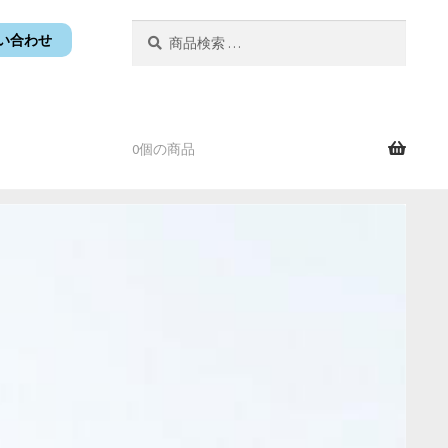
検
検
い合わせ
索
索
対
象:
0個の商品