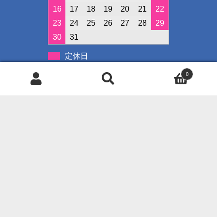
16
17
18
19
20
21
22
23
24
25
26
27
28
29
30
31
定休日
イベント開催日
0
検
検
索
索
対
◇クレジット決済可能です◇
象:
ご使用可能カード