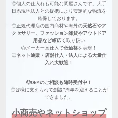
◎個人の仕入れも可能な問屋さんです。大手
日系現地法人との提携により安定的な物流を
確保しております。
◎正規代理店の国内商材や海外の
天然石やア
クセサリー、ファッション雑貨やアウトドア
用品など幅広く
取り扱い
◎メーカー直仕入で
低価格
を実現！
◎
ネット通販・店舗仕入・法人による大量仕
入れ大歓迎！
◎OEMのご相談も随時受付中！
◎皆様に支えられて創設7周年を迎えることが
できました。
小商売やネットショップ