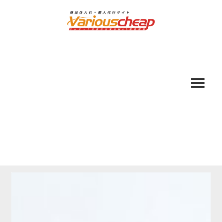
ナ
コ
ビ
ン
ゲ
テ
ー
ン
シ
ツ
ョ
へ
ン
ス
へ
キ
ス
ッ
キ
プ
ッ
プ
ホーム