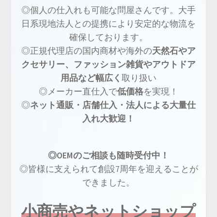
◎個人の仕入れも可能な問屋さんです。大手
日系現地法人との提携により安定的な物流を
確保しております。
◎正規代理店の国内商材や海外の
天然石やア
クセサリー、ファッション雑貨やアウトドア
用品など幅広く
取り扱い
◎メーカー直仕入で
低価格
を実現！
◎
ネット通販・店舗仕入・法人による大量仕
入れ大歓迎！
◎OEMのご相談も随時受付中！
◎皆様に支えられて創設7周年を迎えることが
できました。
小商売やネットショップ