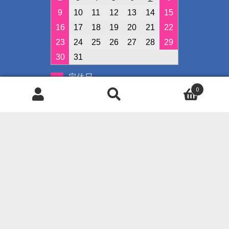
9
10
11
12
13
14
15
16
17
18
19
20
21
22
23
24
25
26
27
28
29
30
31
定休日
0
イベント開催日
検
検
索
索
対
象:
◇クレジット決済可能です◇
ご使用可能カード