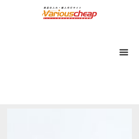
ナ
コ
ビ
ン
ゲ
テ
ー
ン
シ
ツ
ョ
へ
ン
ス
へ
キ
ス
ッ
キ
プ
ッ
プ
ホーム