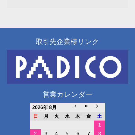
取引先企業様リンク
営業カレンダー
2026年 8月
日
月
火
水
木
金
土
1
2
3
4
5
6
7
8