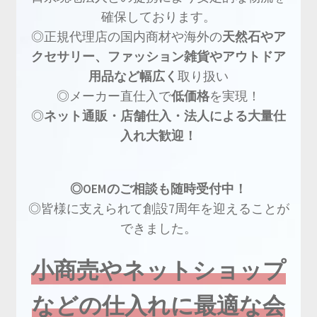
確保しております。
◎正規代理店の国内商材や海外の
天然石やア
クセサリー、ファッション雑貨やアウトドア
用品など幅広く
取り扱い
◎メーカー直仕入で
低価格
を実現！
◎
ネット通販・店舗仕入・法人による大量仕
入れ大歓迎！
◎OEMのご相談も随時受付中！
◎皆様に支えられて創設7周年を迎えることが
できました。
小商売やネットショップ
などの仕入れに最適な会