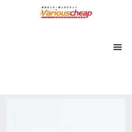
ナ
コ
ビ
ン
ゲ
テ
ー
ン
シ
ツ
ョ
へ
ン
ス
へ
キ
ス
ッ
キ
プ
ッ
プ
ホーム