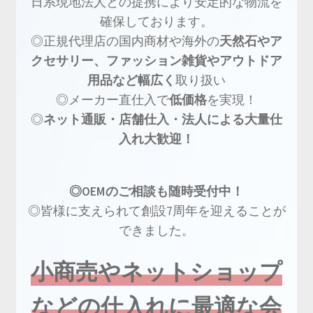
日系現地法人との提携により安定的な物流を
確保しております。
◎正規代理店の国内商材や海外の
天然石やア
クセサリー、ファッション雑貨やアウトドア
用品など幅広く
取り扱い
◎メーカー直仕入で
低価格
を実現！
◎
ネット通販・店舗仕入・法人による大量仕
入れ大歓迎！
◎OEMのご相談も随時受付中！
◎皆様に支えられて創設7周年を迎えることが
できました。
小商売やネットショップ
などの仕入れに最適な会