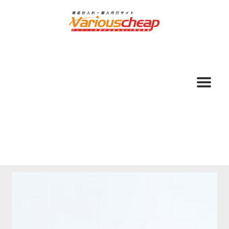
ナ
コ
ビ
ン
ゲ
テ
ー
ン
シ
ツ
ョ
へ
ン
ス
へ
キ
ス
ッ
キ
プ
ッ
プ
ホーム