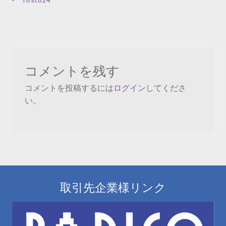
投
の
稿
投
ナ
稿:
ビ
コメントを残す
ゲ
コメントを投稿するには
ログイン
してくださ
ー
い。
シ
ョ
ン
取引先企業様リンク