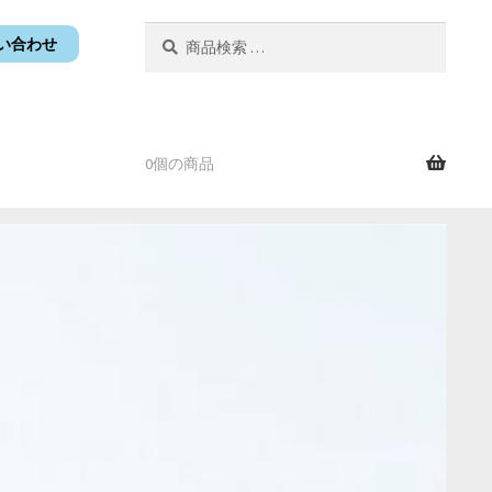
検
検
い合わせ
索
索
対
象:
0個の商品