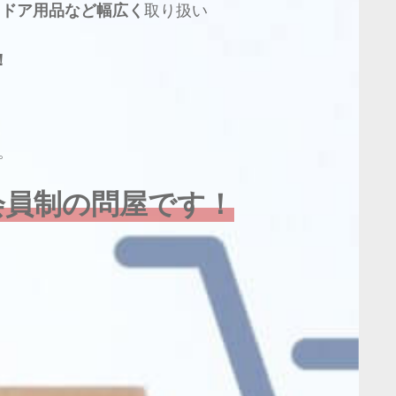
トドア用品など幅広く
取り扱い
！
。
会員制の問屋です！