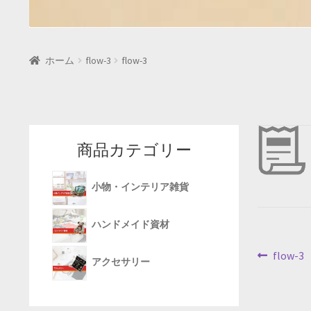
ホーム
flow-3
flow-3
商品カテゴリー
小物・インテリア雑貨
ハンドメイド資材
投
前
flow-3
アクセサリー
の
稿
投
稿: