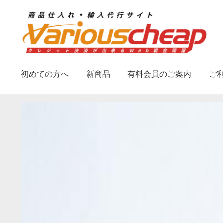
ナ
コ
ビ
ン
ゲ
テ
ー
ン
シ
ツ
初めての方へ
新商品
有料会員のご案内
ご
ョ
へ
ン
ス
へ
キ
ス
ッ
キ
プ
ッ
プ