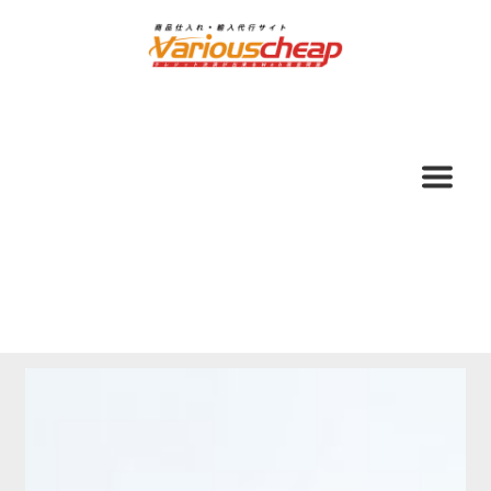
ナ
コ
ビ
ン
ゲ
テ
ー
ン
シ
ツ
ョ
へ
ン
ス
へ
キ
ス
ッ
キ
プ
ッ
プ
ホーム