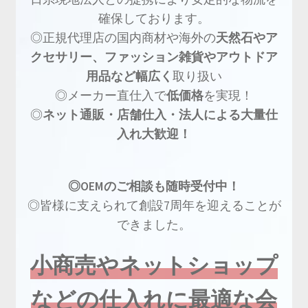
確保しております。
◎正規代理店の国内商材や海外の
天然石やア
クセサリー、ファッション雑貨やアウトドア
用品など幅広く
取り扱い
◎メーカー直仕入で
低価格
を実現！
◎
ネット通販・店舗仕入・法人による大量仕
入れ大歓迎！
◎OEMのご相談も随時受付中！
◎皆様に支えられて創設7周年を迎えることが
できました。
小商売やネットショップ
などの仕入れに最適な会