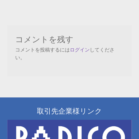
の
稿
投
ナ
稿:
ビ
コメントを残す
ゲ
コメントを投稿するには
ログイン
してくださ
ー
い。
シ
ョ
ン
取引先企業様リンク