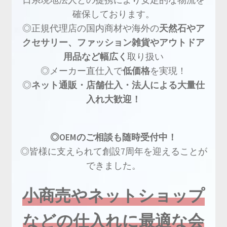
確保しております。
◎正規代理店の国内商材や海外の
天然石やア
クセサリー、ファッション雑貨やアウトドア
用品など幅広く
取り扱い
◎メーカー直仕入で
低価格
を実現！
◎
ネット通販・店舗仕入・法人による大量仕
入れ大歓迎！
◎OEMのご相談も随時受付中！
◎皆様に支えられて創設7周年を迎えることが
できました。
小商売やネットショップ
などの仕入れに最適な会