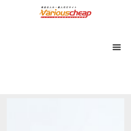
ナ
コ
ビ
ン
ゲ
テ
ー
ン
シ
ツ
ョ
へ
ン
ス
へ
キ
ス
ッ
キ
プ
ッ
プ
ホーム