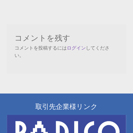
の
稿
投
ナ
稿:
ビ
コメントを残す
ゲ
コメントを投稿するには
ログイン
してくださ
ー
い。
シ
ョ
ン
取引先企業様リンク