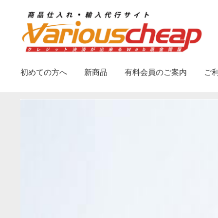
ナ
コ
ビ
ン
ゲ
テ
ー
ン
シ
ツ
初めての方へ
新商品
有料会員のご案内
ご
ョ
へ
ン
ス
へ
キ
ス
ッ
キ
プ
ッ
プ