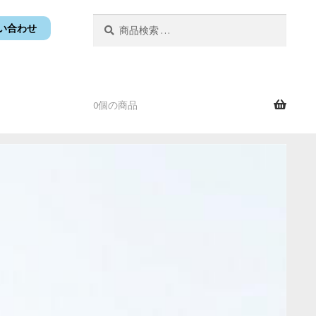
検
検
い合わせ
索
索
対
象:
0個の商品