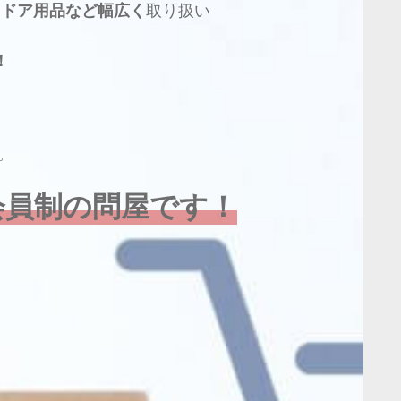
トドア用品など幅広く
取り扱い
！
。
会員制の問屋です！