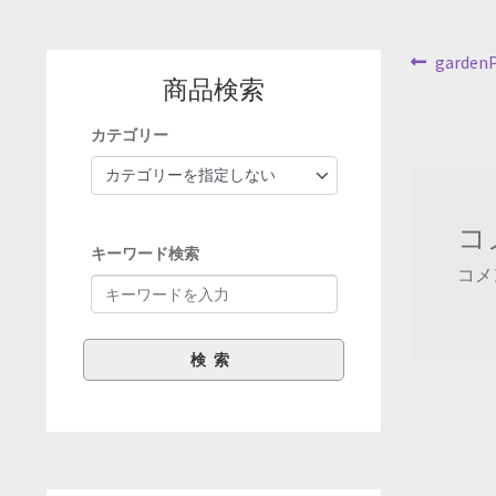
投
前
garden
商品検索
の
稿
投
カテゴリー
ナ
稿:
ビ
ゲ
コ
キーワード検索
ー
コメ
シ
ョ
ン