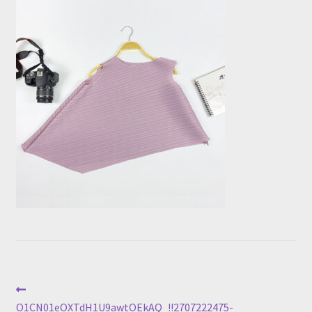
投
前
の
O1CN01eOXTdH1U9awtOEkAQ_!!2707222475-