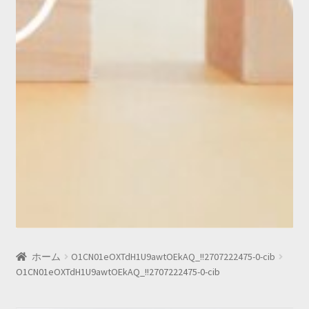
ホーム
O1CN01eOXTdH1U9awtOEkAQ_!!2707222475-0-cib
O1CN01eOXTdH1U9awtOEkAQ_!!2707222475-0-cib