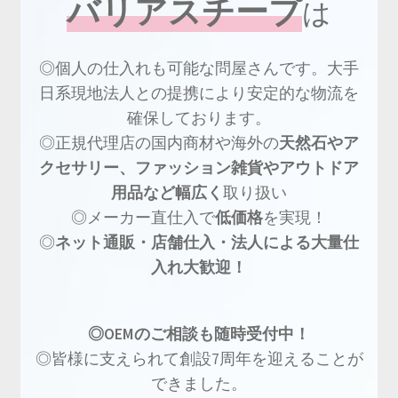
バリアスチープ
は
◎個人の仕入れも可能な問屋さんです。大手
日系現地法人との提携により安定的な物流を
確保しております。
◎正規代理店の国内商材や海外の
天然石やア
クセサリー、ファッション雑貨やアウトドア
用品など幅広く
取り扱い
◎メーカー直仕入で
低価格
を実現！
◎
ネット通販・店舗仕入・法人による大量仕
入れ大歓迎！
◎OEMのご相談も随時受付中！
◎皆様に支えられて創設7周年を迎えることが
できました。