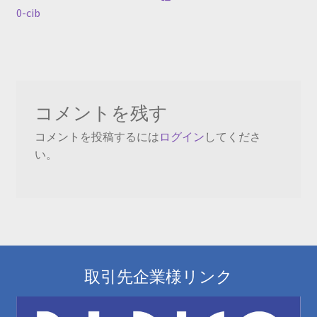
稿
投
0-cib
ナ
稿:
ビ
ゲ
ー
コメントを残す
シ
コメントを投稿するには
ログイン
してくださ
い。
ョ
ン
取引先企業様リンク