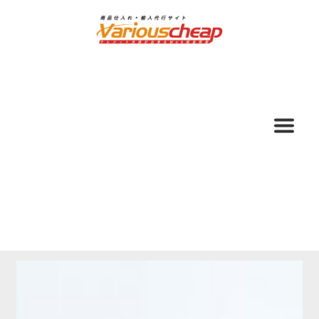
ナ
コ
ビ
ン
ゲ
テ
ー
ン
シ
ツ
ョ
へ
ン
ス
へ
キ
ス
ッ
キ
プ
ッ
プ
ホーム