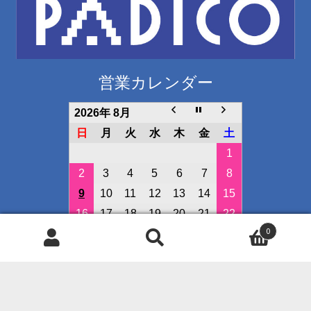
営業カレンダー
2026年 8月
日
月
火
水
木
金
土
1
2
3
4
5
6
7
8
9
10
11
12
13
14
15
16
17
18
19
20
21
22
0
23
24
25
26
27
28
29
検
検
30
31
索
索
対
定休日
象:
イベント開催日