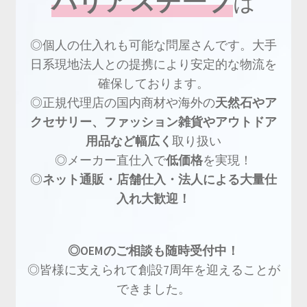
バリアスチープ
は
◎個人の仕入れも可能な問屋さんです。大手
日系現地法人との提携により安定的な物流を
確保しております。
◎正規代理店の国内商材や海外の
天然石やア
クセサリー、ファッション雑貨やアウトドア
用品など幅広く
取り扱い
◎メーカー直仕入で
低価格
を実現！
◎
ネット通販・店舗仕入・法人による大量仕
入れ大歓迎！
◎OEMのご相談も随時受付中！
◎皆様に支えられて創設7周年を迎えることが
できました。