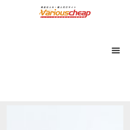
ナ
コ
ビ
ン
ゲ
テ
ー
ン
シ
ツ
ョ
へ
ン
ス
へ
キ
ス
ッ
キ
プ
ッ
プ
ホーム