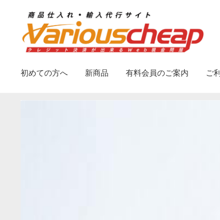
ナ
コ
ビ
ン
ゲ
テ
ー
ン
シ
ツ
初めての方へ
新商品
有料会員のご案内
ご
ョ
へ
ン
ス
へ
キ
ス
ッ
キ
プ
ッ
プ