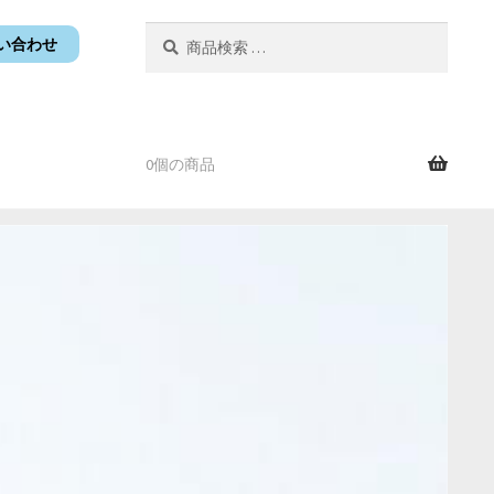
検
検
い合わせ
索
索
対
象:
0個の商品