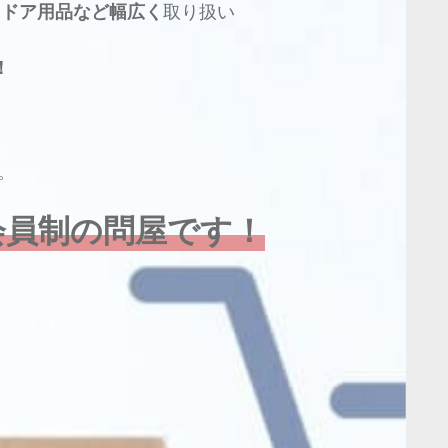
トドア用品など幅広く
取り扱い
！
。
会員制の問屋です！