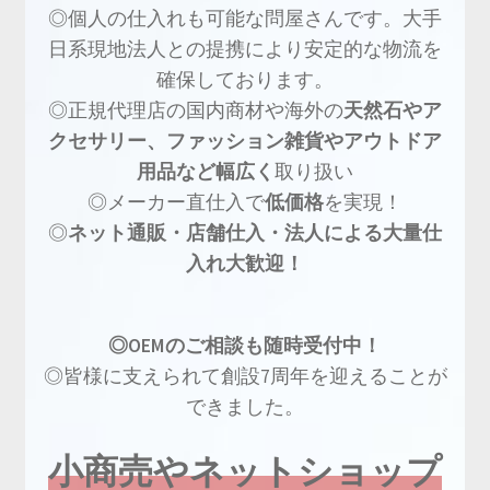
◎個人の仕入れも可能な問屋さんです。大手
日系現地法人との提携により安定的な物流を
確保しております。
◎正規代理店の国内商材や海外の
天然石やア
クセサリー、ファッション雑貨やアウトドア
用品など幅広く
取り扱い
◎メーカー直仕入で
低価格
を実現！
◎
ネット通販・店舗仕入・法人による大量仕
入れ大歓迎！
◎OEMのご相談も随時受付中！
◎皆様に支えられて創設7周年を迎えることが
できました。
小商売やネットショップ