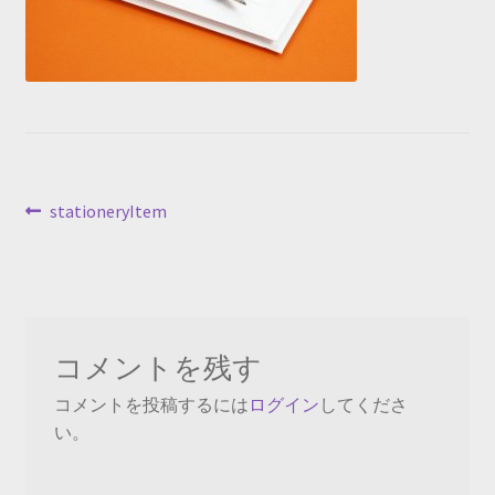
投
前
stationeryItem
の
稿
投
ナ
稿:
ビ
コメントを残す
ゲ
コメントを投稿するには
ログイン
してくださ
ー
い。
シ