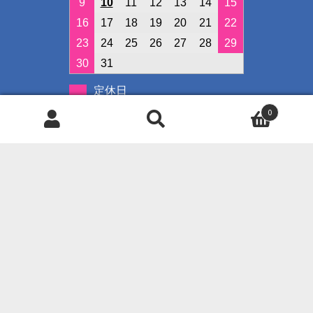
9
10
11
12
13
14
15
16
17
18
19
20
21
22
23
24
25
26
27
28
29
30
31
定休日
イベント開催日
0
検
検
索
索
対
◇クレジット決済可能です◇
象:
ご使用可能カード