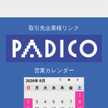
ョ
ン
取引先企業様リンク
営業カレンダー
2026年 8月
日
月
火
水
木
金
土
1
2
3
4
5
6
7
8