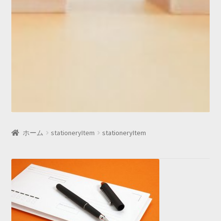
ホーム
stationeryItem
stationeryItem