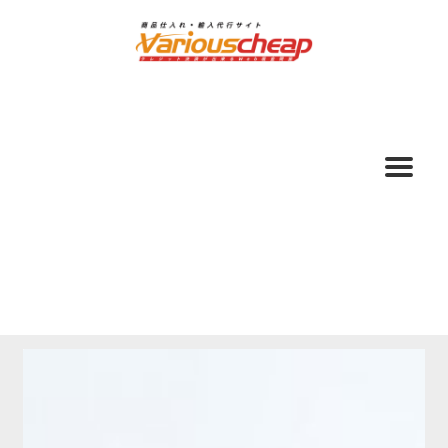
ナ
コ
ビ
ン
ゲ
テ
ー
ン
シ
ツ
ョ
へ
ン
ス
へ
キ
ス
ッ
キ
プ
ッ
プ
ホーム