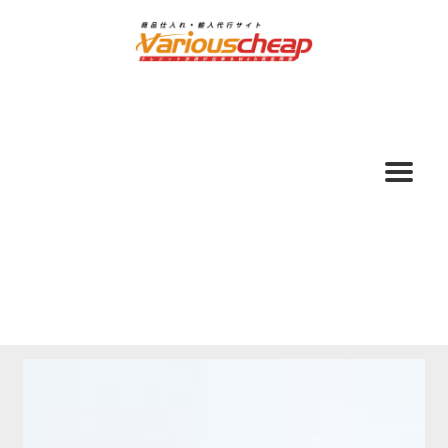
ナ
コ
ビ
ン
ゲ
テ
ー
ン
シ
ツ
ョ
へ
ン
ス
へ
キ
ス
ッ
キ
プ
ッ
プ
ホーム