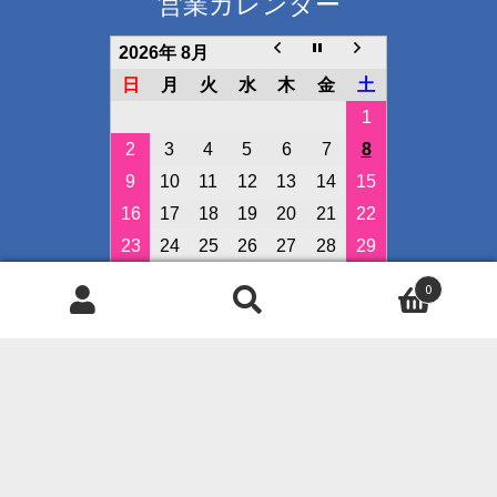
営業カレンダー
2026年 8月
日
月
火
水
木
金
土
1
2
3
4
5
6
7
8
9
10
11
12
13
14
15
16
17
18
19
20
21
22
23
24
25
26
27
28
29
30
31
0
検
検
定休日
索
索
イベント開催日
対
象:
◇クレジット決済可能です◇