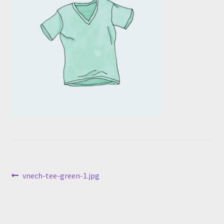
投
前
vnech-tee-green-1.jpg
の
稿
投
ナ
稿: