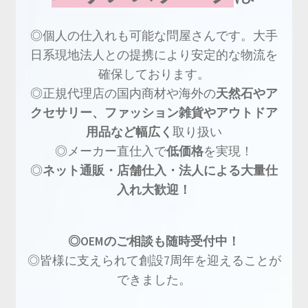
◎個人の仕入れも可能な問屋さんです。大手
日系現地法人との提携により安定的な物流を
確保しております。
◎正規代理店の国内商材や海外の
天然石やア
クセサリー、ファッション雑貨やアウトドア
用品など幅広く
取り扱い
◎メーカー直仕入で
低価格
を実現！
◎
ネット通販・店舗仕入・法人による大量仕
入れ大歓迎！
◎OEMのご相談も随時受付中！
◎皆様に支えられて創設7周年を迎えることが
できました。