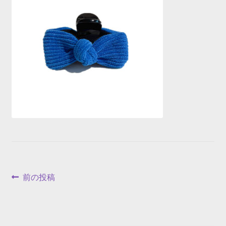
投
前
前の投稿
の
稿
投
ナ
稿: