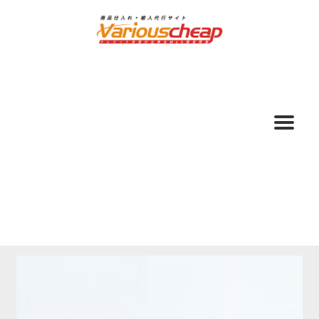
ナ
コ
ビ
ン
ゲ
テ
ー
ン
シ
ツ
ョ
へ
ン
ス
へ
キ
ス
ッ
キ
プ
ッ
プ
ホーム