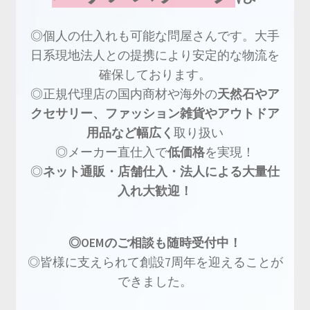
◎個人の仕入れも可能な問屋さんです。大手
日系現地法人との提携により安定的な物流を
確保しております。
◎正規代理店の国内商材や海外の
天然石やア
クセサリー、ファッション雑貨やアウトドア
用品など幅広く
取り扱い
◎メーカー直仕入で
低価格
を実現！
◎
ネット通販・店舗仕入・法人による大量仕
入れ大歓迎！
◎OEMのご相談も随時受付中！
◎皆様に支えられて創設7周年を迎えることが
できました。