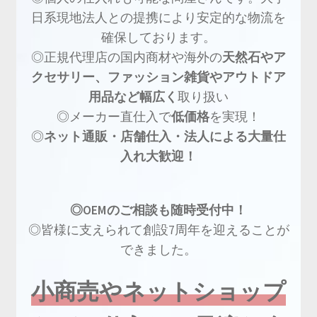
日系現地法人との提携により安定的な物流を
確保しております。
◎正規代理店の国内商材や海外の
天然石やア
クセサリー、ファッション雑貨やアウトドア
用品など幅広く
取り扱い
◎メーカー直仕入で
低価格
を実現！
◎
ネット通販・店舗仕入・法人による大量仕
入れ大歓迎！
◎OEMのご相談も随時受付中！
◎皆様に支えられて創設7周年を迎えることが
できました。
小商売やネットショップ