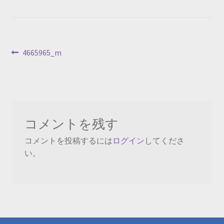
投
前
4665965_m
の
稿
投
ナ
稿:
ビ
コメントを残す
ゲ
コメントを投稿するには
ログイン
してくださ
ー
い。
シ
ョ
ン