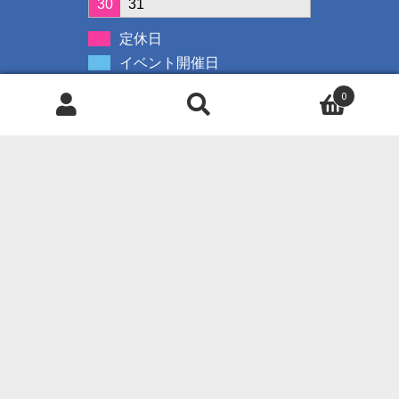
30
31
定休日
イベント開催日
0
検
検
索
索
◇クレジット決済可能です◇
対
象:
ご使用可能カード