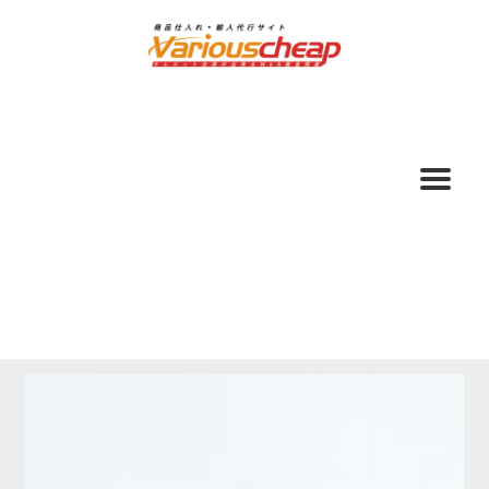
ナ
コ
ビ
ン
ゲ
テ
ー
ン
シ
ツ
ョ
へ
ン
ス
へ
キ
ス
ッ
キ
プ
ッ
プ
ホーム